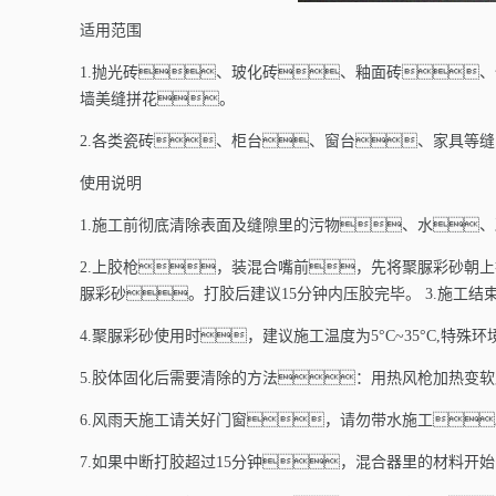
适用范围
1.抛光砖、玻化砖、釉面砖
墙美缝拼花。
2.
各类瓷砖、柜台、窗台、家具等缝
使用说明
1.
施工前彻底清除表面及缝隙里的污物、水
2.
上胶枪，装混合嘴前，先将聚脲彩砂朝上
脲彩砂。打胶后建议
15
分钟内压胶完毕。
3.
施工结
4.
聚脲彩砂使用时，建议施工温度为
5
°
C~35
°
C,
特殊环
5.
胶体固化后需要清除的方法：用热风枪加热变软
6.
风雨天施工请关好门窗，请勿带水施工
7.
如果中断打胶超过
15
分钟，混合器里的材料开始