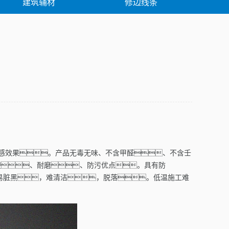
建筑辅材
修边线条
例
解决方案
感效果。产品无毒无味、不含甲醛、不含壬
硬、耐磨、防污优点。具有防
易脏黑，难清洁，脱落。低温施工难