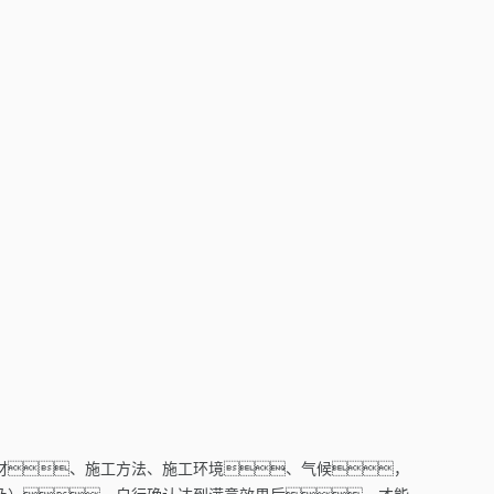
材、施工方法、施工环境、气候，