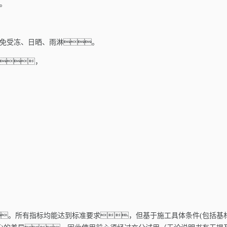
。
免受冻、日晒、雨淋。
，
。所有指标均能达到标准要求，但基于施工具体条件
(
包括基