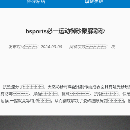
瓷砖粘结
填缝美缝
胶类产品
修缮产品
修缮案
bsports必一运动御砂聚脲彩砂
发布时间：2024-03-06
阅读次数：
次
、抗坠流分子、天然彩砂材料配比制作而成表面具有哑光砂质
具有防霉、抑菌、抗碱、抗裂、快
、耐候
,
一擦就亮等特点。从而彻底解决了瓷砖缝隙黄变，