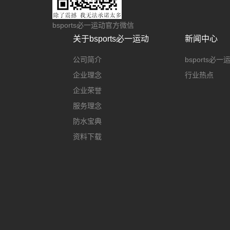
bsports必一运动官方微信
关于bsports必一运动
新闻中心
公司简介
bsports必
企业理念
行业热点
企业荣誉
服务理念
防水宝典
资料下载