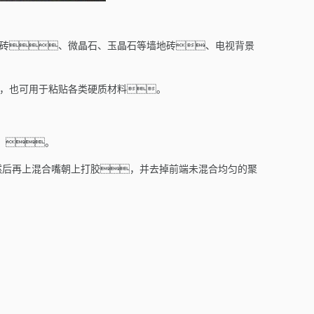
璃砖、微晶石、玉晶石等墙地砖、电视背景
，也可用于粘贴各类硬质材料。
）。
然后再上混合嘴朝上打胶，并去掉前端未混合均匀的聚